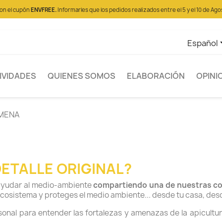
con el cupón
ENVFREE.
Informarles que los pedidos realizados entre el 5 y el 10 de Ago
Español
IVIDADES
QUIENES SOMOS
ELABORACIÓN
OPINI
MENA
DETALLE ORIGINAL?
e ayudar al medio-ambiente
compartiendo una de nuestras co
ecosistema y proteges el medio ambiente... desde tu casa, desd
sonal para
entender las fortalezas y amenazas de la apicultur