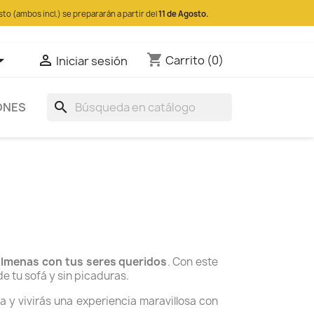
sto (ambos incl.) se prepararán a partir del
11 de Agosto.
shopping_cart


Carrito
(0)
Iniciar sesión
search
ONES
lmenas con tus seres queridos
. Con este
e tu sofá y sin picaduras.
a y vivirás una experiencia maravillosa con