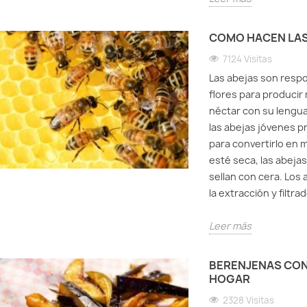
COMO HACEN LAS 
7124 Visitas
Las abejas son respo
flores para producir 
néctar con su lengua
las abejas jóvenes p
para convertirlo en 
esté seca, las abejas 
sellan con cera. Los
la extracción y filtrad
Leer más
BERENJENAS CON 
HOGAR
2328 Visitas