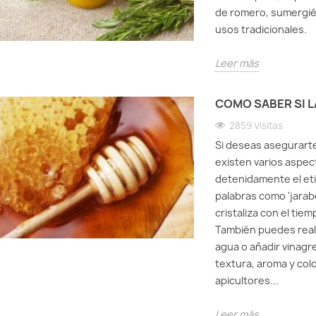
de romero, sumergién
usos tradicionales.
Leer más
COMO SABER SI L
2859 Visitas
Si deseas asegurart
existen varios aspec
detenidamente el eti
palabras como 'jarabe
cristaliza con el tie
También puedes real
agua o añadir vinagr
textura, aroma y col
apicultores...
Leer más