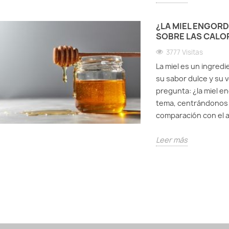
¿LA MIEL ENGOR
SOBRE LAS CALOR
3777 Visitas
La miel es un ingred
su sabor dulce y su v
pregunta: ¿la miel e
tema, centrándonos en
comparación con el a
Leer más