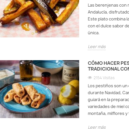
Las berenjenas con m
Andalucía, disfrutad
Este plato combina la
con el dulce sabor de
única.
Leer más
CÓMO HACER PES
TRADICIONAL CON
2154 Visitas
Los pestiños son un 
durante Navidad, Car
guiará en la prepara
variedades de miel c
montaña, milflores y 
Leer más