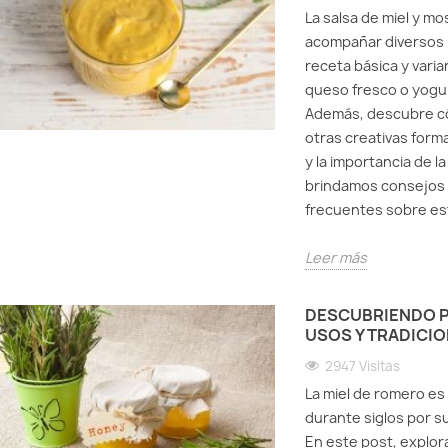
La salsa de miel y mo
acompañar diversos p
receta básica y var
queso fresco o yogur
Además, descubre cóm
otras creativas form
y la importancia de l
brindamos consejos 
frecuentes sobre est
Leer más
DESCUBRIENDO PA
USOS Y TRADICI
2947 Visitas
La miel de romero es
durante siglos por su
En este post, explor