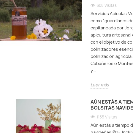
608 Visitas
Servicios Apícolas M
como “guardianes de 
capitaneada por Jor
apicultura artesanal 
con el objetivo de co
polinizadores esencia
polinización agrícol
Cabañeros o Montes d
y...
Leer más
AÚN ESTÁS A TI
BOLSITAS NAVIDE
1155 Visitas
Aún estás a tiempo 
navideñas 🎅✨. Inclu