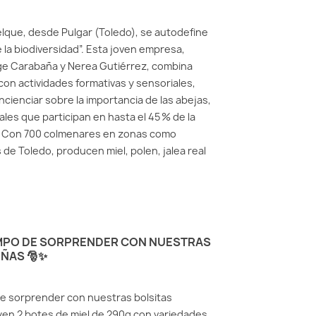
elque, desde Pulgar (Toledo), se autodefine
la biodiversidad”. Esta joven empresa,
ge Carabaña y Nerea Gutiérrez, combina
con actividades formativas y sensoriales,
ncienciar sobre la importancia de las abejas,
les que participan en hasta el 45 % de la
a. Con 700 colmenares en zonas como
e Toledo, producen miel, polen, jalea real
EMPO DE SORPRENDER CON NUESTRAS
ÑAS 🎅✨
de sorprender con nuestras bolsitas
yen 2 botes de miel de 290g con variedades