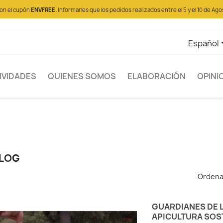
con el cupón
ENVFREE.
Informarles que los pedidos realizados entre el 5 y el 10 de Ago
Español
IVIDADES
QUIENES SOMOS
ELABORACIÓN
OPINI
LOG
Ordena
GUARDIANES DE L
APICULTURA SOS