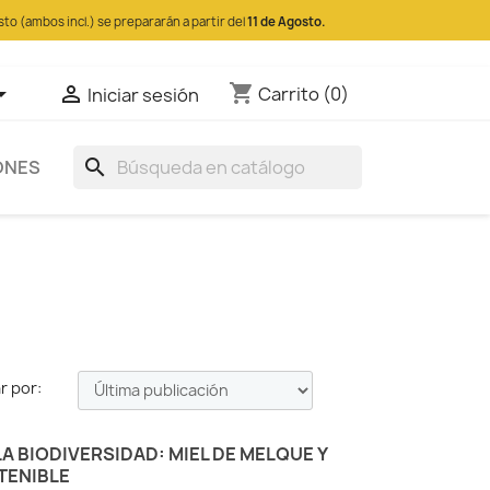
sto (ambos incl.) se prepararán a partir del
11 de Agosto.
shopping_cart


Carrito
(0)
Iniciar sesión
search
ONES
r por:
A BIODIVERSIDAD: MIEL DE MELQUE Y
TENIBLE