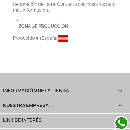
decoración del bote. Contacta con nosotros para
más información.
ZONA DE PRODUCCIÓN:
Producido en España
INFORMACIÓN DE LA TIENDA
keyboard_arrow_down
NUESTRA EMPRESA

LINK DE INTERÉS
