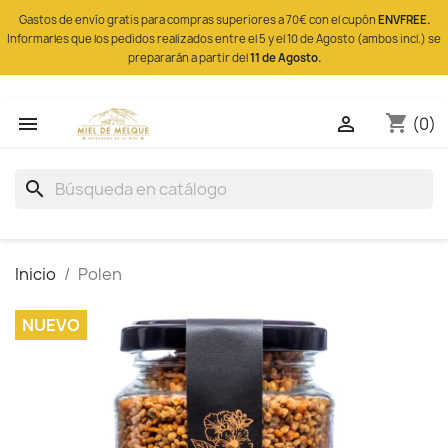
Gastos de envío gratis para compras superiores a 70€ con el cupón
ENVFREE.
Informarles que los pedidos realizados entre el 5 y el 10 de Agosto (ambos incl.) se
prepararán a partir del
11 de Agosto.
shopping_cart


(0)
search
Inicio
Polen
NUEVO