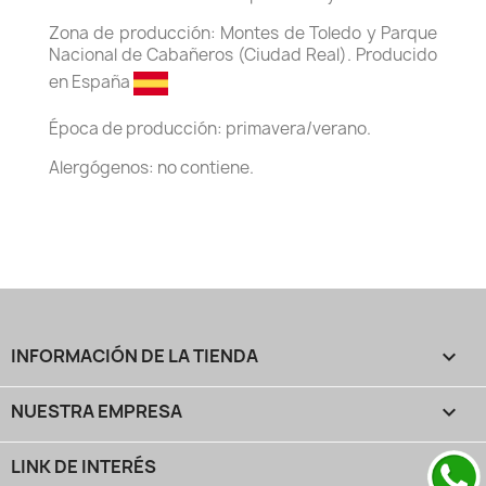
Zona de producción: Montes de Toledo y Parque
Nacional de Cabañeros (Ciudad Real). Producido
en
España
Época de producción: primavera/verano.
Alergógenos: no contiene.
INFORMACIÓN DE LA TIENDA
keyboard_arrow_down
NUESTRA EMPRESA

LINK DE INTERÉS
