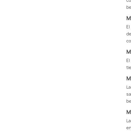
co
be
M
El
de
co
M
El
ti
M
La
sa
be
M
La
en