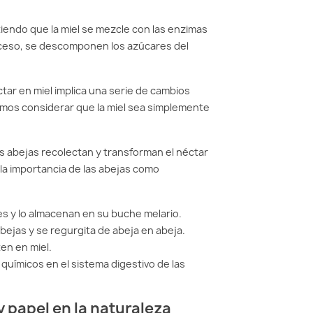
tiendo que la miel se mezcle con las enzimas
oceso, se descomponen los azúcares del
ar en miel implica una serie de cambios
demos considerar que la miel sea simplemente
las abejas recolectan y transforman el néctar
 la importancia de las abejas como
res y lo almacenan en su buche melario.
abejas y se regurgita de abeja en abeja.
en en miel.
químicos en el sistema digestivo de las
y papel en la naturaleza