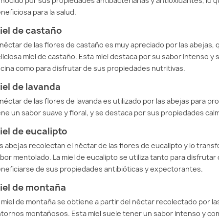
nocido por sus propiedades antibacterianas y antioxidantes, lo q
neficiosa para la salud.
iel de castaño
 néctar de las flores de castaño es muy apreciado por las abejas, 
liciosa miel de castaño. Esta miel destaca por su sabor intenso y su
cina como para disfrutar de sus propiedades nutritivas.
iel de lavanda
 néctar de las flores de lavanda es utilizado por las abejas para pro
ene un sabor suave y floral, y se destaca por sus propiedades cal
iel de eucalipto
s abejas recolectan el néctar de las flores de eucalipto y lo tran
bor mentolado. La miel de eucalipto se utiliza tanto para disfruta
neficiarse de sus propiedades antibióticas y expectorantes.
iel de montaña
 miel de montaña se obtiene a partir del néctar recolectado por las
tornos montañosos. Esta miel suele tener un sabor intenso y com