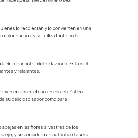
ue hace que la miel de romero sea
quienes lo recolectan y lo convierten en una
 color oscuro, y se utiliza tanto en la
ducir la fragante miel de lavanda. Esta miel
mantes y relajantes.
sforman en una miel con un característico
r de su delicioso sabor como para
 abejas en las flores silvestres de los
plejo, y se considera un auténtico tesoro