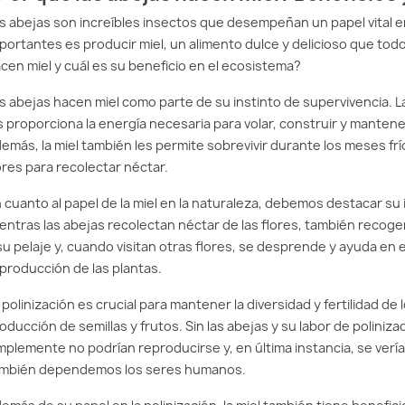
s abejas son increíbles insectos que desempeñan un papel vital e
portantes es producir miel, un alimento dulce y delicioso que tod
cen miel y cuál es su beneficio en el ecosistema?
s abejas hacen miel como parte de su instinto de supervivencia. La
s proporciona la energía necesaria para volar, construir y mantener 
emás, la miel también les permite sobrevivir durante los meses fr
ores para recolectar néctar.
 cuanto al papel de la miel en la naturaleza, debemos destacar su
entras las abejas recolectan néctar de las flores, también recog
su pelaje y, cuando visitan otras flores, se desprende y ayuda en e
producción de las plantas.
 polinización es crucial para mantener la diversidad y fertilidad de
oducción de semillas y frutos. Sin las abejas y su labor de polini
mplemente no podrían reproducirse y, en última instancia, se vería
mbién dependemos los seres humanos.