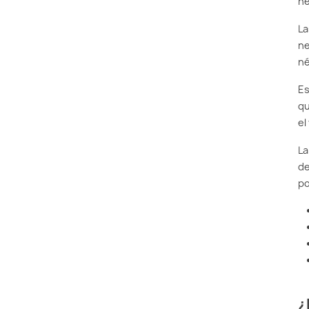
né
La
ne
né
Es
qu
el
La
de
po
¿