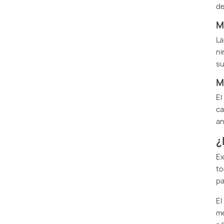
de
M
La
ni
su
M
El
ca
an
¿
Ex
to
pa
El
me