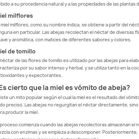
bido a su procedencia natural y a las propiedades de las plantas 
iel milflores
 miel milflores, como su nombre indica, se obtiene a partir del néc
nguna en particular. Las abejas recolectan el néctar de diversas f
ave y aromática, con matices de diferentes sabores y colores.
iel de tomillo
 néctar de las flores de tomillo es utilizado por las abejas para elabo
racteriza por su sabor intenso y herbal, y se utiliza tanto en la
tioxidantes y expectorantes.
Es cierto que la miel es vómito de abeja?
iste un mito popular según el cual la miel es el resultado del vómi
do preciso. Las abejas no regurgitan el néctar directamente, sino
ra producir la miel.
 proceso comienza cuando las abejas recolectoras almacenan el néc
zcla con enzimas y se empieza a descomponer. Posteriormente, l