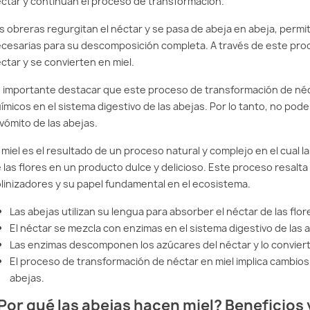
ctar y continúan el proceso de transformación.
s obreras regurgitan el néctar y se pasa de abeja en abeja, permi
cesarias para su descomposición completa. A través de este pr
ctar y se convierten en miel.
 importante destacar que este proceso de transformación de néct
ímicos en el sistema digestivo de las abejas. Por lo tanto, no po
 vómito de las abejas.
 miel es el resultado de un proceso natural y complejo en el cual 
 las flores en un producto dulce y delicioso. Este proceso resalta
linizadores y su papel fundamental en el ecosistema.
Las abejas utilizan su lengua para absorber el néctar de las flo
El néctar se mezcla con enzimas en el sistema digestivo de las 
Las enzimas descomponen los azúcares del néctar y lo conviert
El proceso de transformación de néctar en miel implica cambios 
abejas.
Por qué las abejas hacen miel? Beneficios 