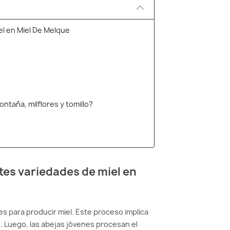
el en Miel De Melque
ntaña, milflores y tomillo?
tes variedades de miel en
es para producir miel. Este proceso implica
eza
. Luego, las abejas jóvenes procesan el
l.