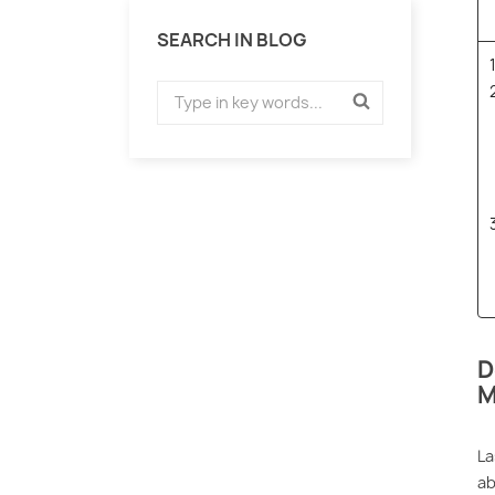
SEARCH IN BLOG
D
M
La
ab