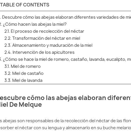
TABLE OF CONTENTS
1. Descubre cómo las abejas elaboran diferentes variedades de mi
2. ¿Cómo hacen las abejas la miel?
2.1. El proceso de recolección del néctar
2.2. Transformación del néctar en miel
2.3. Almacenamiento y maduración de la miel
2.4. Intervención de los apicultores
3. ¿Cómo se hace la miel de romero, castaño, lavanda, eucalipto, mo
3.1. Miel de romero
3.2. Miel de castaño
3.3. Miel de lavanda
3.4. Miel de eucalipto
3.5. Miel de montaña
escubre cómo las abejas elaboran diferen
3.6. Miel milflores
iel De Melque
3.7. Miel de tomillo
4. ¿Es cierto que la miel es vómito de abeja?
s abejas son responsables de la recolección del néctar de las flor
5. ¿Por qué las abejas hacen miel? Beneficios y papel en la natural
sorber el néctar con su lengua y almacenarlo en su buche melario
6. Preguntas frecuentes sobre el proceso de producción de la mie