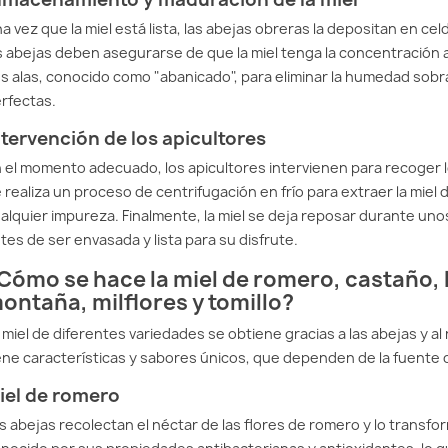
a vez que la miel está lista, las abejas obreras la depositan en cel
s abejas deben asegurarse de que la miel tenga la concentración 
s alas, conocido como "abanicado", para eliminar la humedad sobra
rfectas.
ntervención de los apicultores
 el momento adecuado, los apicultores intervienen para recoger l
 realiza un proceso de centrifugación en frío para extraer la miel de
alquier impureza. Finalmente, la miel se deja reposar durante uno
tes de ser envasada y lista para su disfrute.
Cómo se hace la miel de romero, castaño, 
ontaña, milflores y tomillo?
 miel de diferentes variedades se obtiene gracias a las abejas y al 
ene características y sabores únicos, que dependen de la fuente de
iel de romero
s abejas recolectan el néctar de las flores de romero y lo transfo