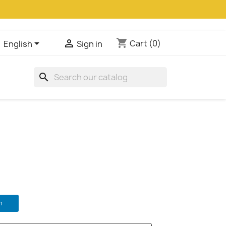
shopping_cart


Cart
(0)
English
Sign in
search
n