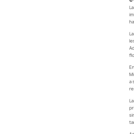
La
im
ha
La
le
Ad
fl
En
Mi
a 
re
La
pr
si
ta