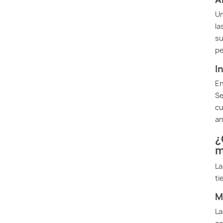
Un
la
su
pe
I
En
Se
cu
an
¿
m
La
ti
M
La