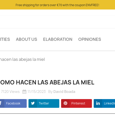
Free shipping for orders over €70 with the coupon ENVFREE!
ITIES
ABOUT US
ELABORATION
OPINIONES
acen las abejas la miel
OMO HACEN LAS ABEJAS LA MIEL
7120 Views
11/15/2023
By
David Boada
Facebook
Twitter
Pinterest
LinkedI