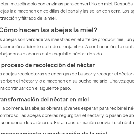
ctar, mezclándolo con enzimas para convertirlo en miel. Después 
6.1. ¿Cómo hacen las abejas la miel?
ejas la almacenan en celdillas del panal y las sellan con cera. Los
6.2. ¿Qué tipo de miel se puede obtener?
tracción y filtrado de la miel.
6.3. ¿Por qué las abejas hacen miel?
6.4. ¿Cuál es el papel de los apicultores en el proceso de produ
Cómo hacen las abejas la miel?
6.5. ¿Cuánto tiempo y esfuerzo invierten las abejas en producir
s abejas son verdaderas maestras en el arte de producir miel, un
laboración eficiente de todo el enjambre. A continuación, te co
abajadoras elaboran este exquisito néctar dorado.
l proceso de recolección del néctar
s abejas recolectoras se encargan de buscar y recoger el néctar de
sorben el néctar y lo almacenan en su buche melario. Una vez que
ra continuar con el siguiente paso.
ransformación del néctar en miel
 la colmena, las abejas obreras jóvenes esperan para recibir el n
ombroso, las abejas obreras regurgitan el néctar y lo pasan de 
scomponen los azúcares. Esta transformación convierte el néctar 
lmacenamiento y maduración de la miel